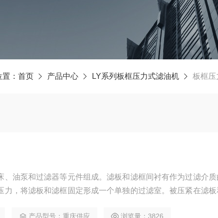
位置：
首页
产品中心
LY系列板框压力式滤油机
板框压
床、油泵和过滤器等元件组成。滤板和滤框间衬有作为过滤介质
压力，将滤板和滤框固定形成一个单独的过滤室。被压紧在滤板
滤作用。
产品型号：重庆供应
浏览量：3826