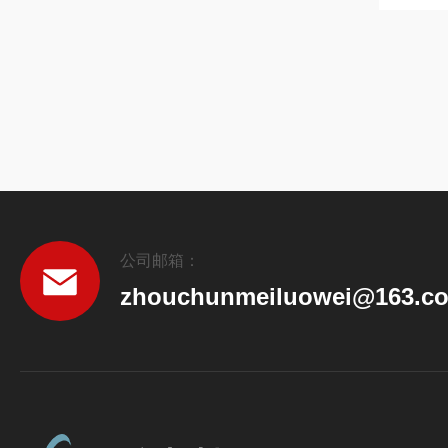
公司邮箱：
zhouchunmeiluowei@163.c