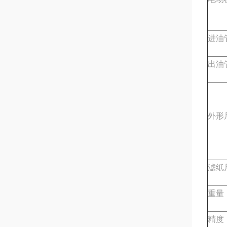
进油
出油
外形
滤纸
重量
精度