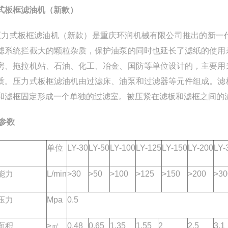
式板框滤油机（新款）
式板框滤油机（新款）是重庆环润机械有限公司推出的新一代
滤系统拦截大的颗粒杂质，保护油泵的同时也延长了滤纸的使用
房、拖拉机站、石油、化工、冶金、国防等单位设计的，主要用
质。压力式板框滤油机由过滤床、油泵和过滤器等元件组成。滤
和滤框固定形成一个单独的过滤室。被压紧在滤板和滤框之间的
参数
单位
LY-30
LY-50
LY-100
LY-125
LY-150
LY-200
LY-
能力
L/min
>30
>50
>100
>125
>150
>200
>30
压力
Mpa
0.5
面积
≥㎡
0.48
0.65
1.35
1.55
2
2.5
3.1