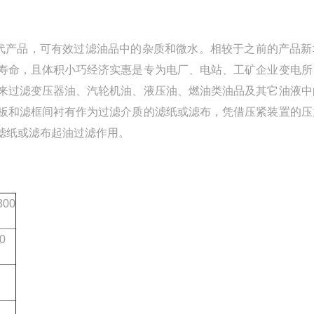
产品，可有效过滤油品中的杂质和微水。相较于之前的产品新
寿命，且体积小巧经济实惠是专为电厂、电站、工矿企业变电所
来过滤变压器油、汽轮机油、液压油、燃油类油品及其它油液中
板和滤框间衬有作为过滤介质的滤纸或滤布，凭借压紧装置的压
滤纸或滤布起油过滤作用。
300
0