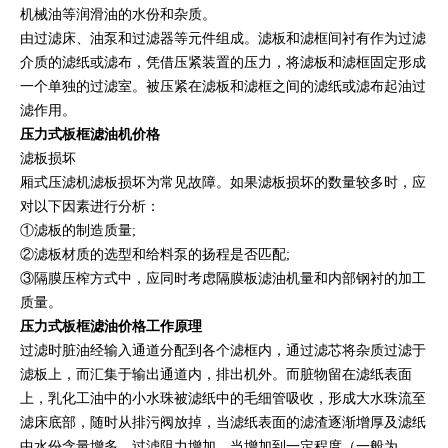
机械油等润滑油的水份和杂质。
由过滤床、油泵和过滤器等元件组成。滤板和滤框间衬有作为过滤
介质的滤纸或滤布，凭借压紧装置的压力，将滤板和滤框固定形成
一个单独的过滤室。被压紧在滤板和滤框之间的滤纸或滤布起油过
滤作用。
压力式板框滤油机价格
滤板损坏
厢式压滤机滤板损坏为常见故障。如果滤板损坏的数量较多时，应
对以下因素进行分析：
①滤板的制造质量;
②滤板材质的选型和给料泵的扬程是否匹配;
③隔膜压榨方式中，应同时考虑隔膜板滤油机量和内部钢衬的加工
质量。
压力式板框滤油价格
工作原理
过滤时脏油经输入通道分配到各个滤框内，通过滤芯将杂质过滤于
滤板上，而汇集于输出通道内，排出机外。而脏物留在滤纸表面
上，乳化工油中的小水珠被滤纸中的毛细管吸收，形成大水珠流至
滤床底部，随时从排污阀放掉，当滤纸表面的滤渣逐渐增厚及滤纸
中水份含量增多，过滤阻力增加，当增加到一定程度（一般为