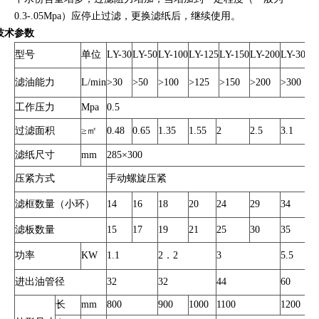
0.3-.05Mpa）应停止过滤，更换滤纸后，继续使用。
技术参数
型号
单位
LY-30
LY-50
LY-100
LY-125
LY-150
LY-200
LY-300
滤油能力
L/min
>30
>50
>100
>125
>150
>200
>300
工作压力
Mpa
0.5
过滤面积
≥㎡
0.48
0.65
1.35
1.55
2
2.5
3.1
滤纸尺寸
mm
285×300
压紧方式
手动螺旋压紧
滤框数量（小环）
14
16
18
20
24
29
34
滤板数量
15
17
19
21
25
30
35
功率
KW
1.1
2．2
3
5.5
进出油管径
32
32
44
60
长
mm
800
900
1000
1100
1200