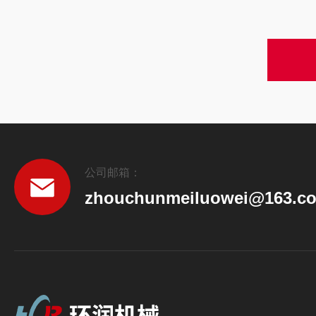
公司邮箱：
zhouchunmeiluowei@163.c