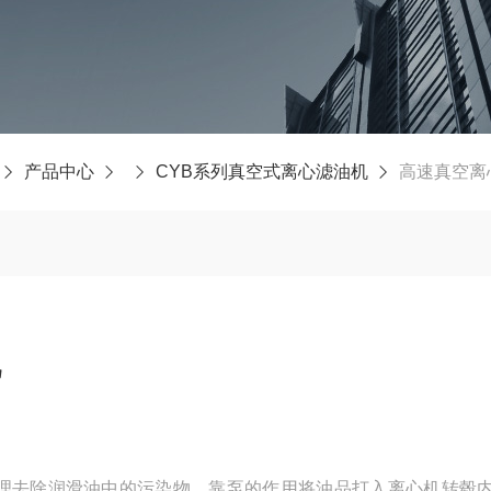
产品中心
CYB系列真空式离心滤油机
高速真空离
机
理去除润滑油中的污染物，靠泵的作用将油品打入离心机转毂