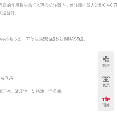
的作用将油品打入离心机转毂内，使转毂内压力达到0.4-0.7
高速旋转。
1μm亦能被取出，可使油的清洁级数达到NAS5级。
微信
安装容易
联系
循环油、液压油、防锈油、润滑油。
顶部