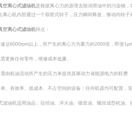
真空离心式滤油机
是根据离心力的原理去除润滑油中的污染物，靠泵
在离心机内部通过一个双喷式转子，压力瞬间释放，驱动内转子
真空离心式滤油机
特点：
转速达6000rpm以上，所产生的离心力为重力的2000倍，即使
无需更换任何零件，维修成本低廉。
只需由机油流动所产生的压力来提供其驱动力省能源电力的耗费
简单、有效率、低成本、不占空间的设备；任何机器均可配置，
式滤油机适用油品：拉丝油、淬火油、锻造油、螺丝成型机油、