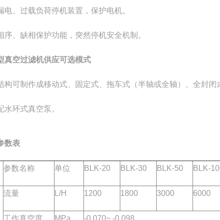
漏电、过载负荷停机装置，保护电机。
相序、缺相保护功能，突然停机安全机制。
型真空过滤机供应
可选模式
结构可制作成移动式、固定式、拖车式（半轴或全轴）、全封闭
配水环式真空泵。
参数表
参数名称
单位
BLK-20
BLK-30
BLK-50
BLK-10
流量
L/H
1200
1800
3000
6000
工作真空度
MPa
-0.070~ -0.098