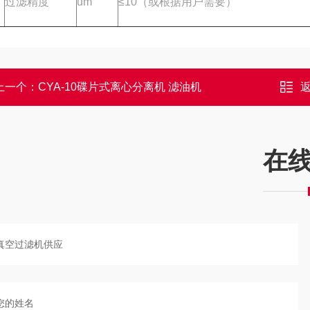
过滤精度
um
≤10（或根据用户需要）
上一个：
CYA-10碟片式离心分离机 滤油机
在