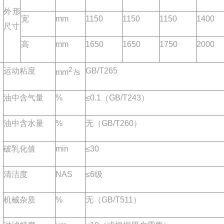
外形
宽
mm
1150
1150
1150
1400
尺寸
高
mm
1650
1650
1750
2000
2
运动粘度
GB/T265
mm
/s
油中含气量
%
≤0.1（GB/T243）
油中含水量
%
无（GB/T260）
破乳化值
min
≤30
清洁度
NAS
≤6级
机械杂质
%
无（GB/T511）