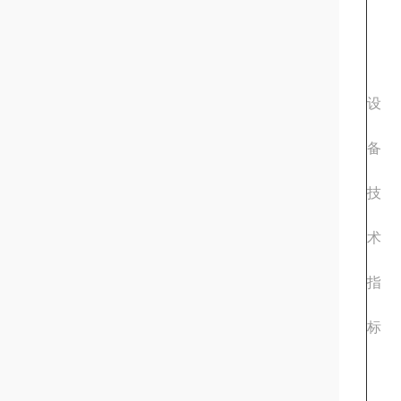
设
备
技
术
指
标