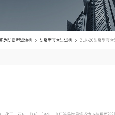
K系列防爆型滤油机
防爆型真空过滤机
BLK-20防爆型真
应
油、化工、石化、煤矿、冶金、电厂等易燃易爆环境下使用而设