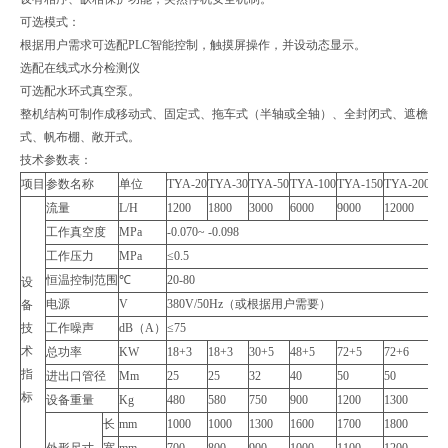
可选模式：
根据用户需求可选配PLC智能控制，触摸屏操作，并设动态显示。
选配在线式水分检测仪
可选配水环式真空泵。
整机结构可制作成移动式、固定式、拖车式（半轴或全轴）、全封闭式、遮檐
式、帆布棚、敞开式。
技术参数表：
项目
参数名称
单位
TYA-20
TYA-30
TYA-50
TYA-100
TYA-150
TYA-200
TY
流量
L/H
1200
1800
3000
6000
9000
12000
18
工作真空度
MPa
-0.070~ -0.098
工作压力
MPa
≤0.5
恒温控制范围
℃
20-80
设
电源
V
380V/50Hz（或根据用户需要）
备
技
工作噪声
dB（A）
≤75
术
总功率
KW
18+3
18+3
30+5
48+5
72+5
72+6
96
指
进出口管径
Mm
25
25
32
40
50
50
65
标
设备重量
Kg
480
580
750
900
1200
1300
15
长
mm
1000
1000
1300
1600
1700
1800
20
外形尺寸
宽
mm
700
800
900
1000
1100
1200
14