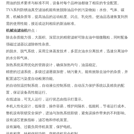
用油的技术要求与标准不同，设备对每个品种油都做了相应的专业配置。
TYA系列防锈油真空滤油机能有效脱除油品中的污染物如：水份、气体、碳
黑，机械杂质等，提高油品的运动粘度、闪点、乳化性。使油品迅速恢复到所
需的使用性能，接近或达到相应的新油标准。
机械油滤油机
特点：
除去杂质能力强，大面积、深层次的精密滤材可除去油中细微颗粒，同时配备
强磁过滤器以滤除铁性杂质。
的脱水、脱气系统，采用立体蒸发技术，多层次油水分离技术，迅速分离油中
的水分和气体。
加热系统采用优化的管路设计，确保加热均匀，油温稳定。
精密的过滤系统，多级过滤逐级加密，纳污量大。能有效除去油中的杂质，并
配置滤芯污染度自动检测功能。
的自动恒温控制系统，自动液位控制系统，自动压力保护系统以及精良的配
置，保证设备高性能运行。
在线滤油，可无人运行，运行状态由指示灯显示。
本机人性化设计，低噪音，操作容易，维护间隔长，低能耗，节省运行成本。
整机设有联锁安全保护，进油与加热系统联锁，避免误操作带来的不利影响。
设有滤芯更换指标，滤芯饱和停机装置。
设有漏电、过载负荷停机装置，保护电机。
设有相序、缺相保护功能，突然停机安全机制。