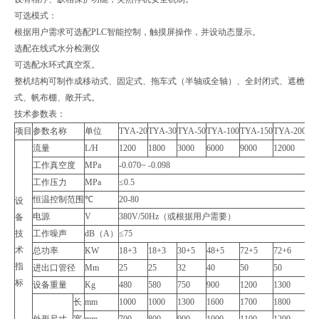
可选模式：
根据用户需求可选配PLC智能控制，触摸屏操作，并设动态显示。
选配在线式水分检测仪
可选配水环式真空泵。
整机结构可制作成移动式、固定式、拖车式（半轴或全轴）、全封闭式、遮檐
式、帆布棚、敞开式。
技术参数表：
项目
参数名称
单位
TYA-20
TYA-30
TYA-50
TYA-100
TYA-150
TYA-200
TY
流量
L/H
1200
1800
3000
6000
9000
12000
18
工作真空度
MPa
-0.070~ -0.098
工作压力
MPa
≤0.5
恒温控制范围
℃
20-80
设
电源
V
380V/50Hz（或根据用户需要）
备
技
工作噪声
dB（A）
≤75
术
总功率
KW
18+3
18+3
30+5
48+5
72+5
72+6
96
指
进出口管径
Mm
25
25
32
40
50
50
65
标
设备重量
Kg
480
580
750
900
1200
1300
15
长
mm
1000
1000
1300
1600
1700
1800
20
外形尺寸
宽
mm
700
800
900
1000
1100
1200
14