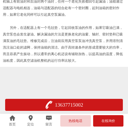
机轴上有前油封和后油封两个油封，任何一个老化失效都回引起漏油；油箱通过
适配器与电机相连，油箱与适配器的结合处有一个密封圈，起到油箱的密封作
用，如果它老化同样可以引起真空泵漏油。
另外，在适配器上有一个毛毡垫，它起回收泵油的作用，如果它吸油已满，
真空泵也会发生渗油。解决漏油的方法是更换老化的油窗、轴封、密封垫和已吸
满泵油的毛毡垫。维修完成后，注油前应用真空泵泵油冲洗真空泵，并用溶剂清
洗注油口处的滤网，保持油箱的清洁。由于高转速条件的形成需要较大的功率，
而且容易产生振动，所以通常的离心机还设有辅助加热，以提高油的温度，降低
油粘度，因此真空滤油机整机的运行功率比较大。
13637715002
渝公网安50010402000305号
热线电话
在线询价
首页
定位
留言