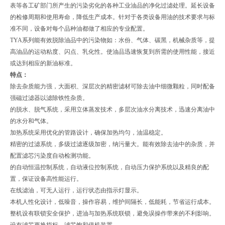
表等各工矿部门所产生的污染劣化的各种工业油品的净化过滤处理。延长设备
的检修周期和使用寿命，降低生产成本。针对于各类设备用油的技术要求与标
准不同，设备对每个品种油都做了相应的专业配置。
TYA系列
能有效脱除油品中的污染物如：水份、气体、碳黑，机械杂质等，提
高油品的运动粘度、闪点、乳化性。使油品迅速恢复到所需的使用性能，接近
或达到相应的新油标准。
特点：
除去杂质能力强，大面积、深层次的精密滤材可除去油中细微颗粒，同时配备
强磁过滤器以滤除铁性杂质。
的脱水、脱气系统，采用立体蒸发技术，多层次油水分离技术，迅速分离油中
的水分和气体。
加热系统采用优化的管路设计，确保加热均匀，油温稳定。
精密的过滤系统，多级过滤逐级加密，纳污量大。能有效除去油中的杂质，并
配置滤芯污染度自动检测功能。
的自动恒温控制系统，自动液位控制系统，自动压力保护系统以及精良的配
置，保证设备高性能运行。
在线滤油，可无人运行，运行状态由指示灯显示。
本机人性化设计，低噪音，操作容易，维护间隔长，低能耗，节省运行成本。
整机设有联锁安全保护，进油与加热系统联锁，避免误操作带来的不利影响。
设有滤芯更换指标，滤芯饱和停机装置。