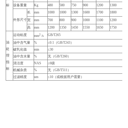
标
设备重量
Kg
480
580
750
900
1200
1300
15
长
mm
1000
1000
1300
1600
1700
1800
20
外形尺寸
宽
mm
700
800
900
1000
1100
1200
14
高
mm
1200
1350
1450
1550
1650
1750
19
运动粘度
2
GB/T265
mm
/s
油
油中含气量
%
≤0.1（GB/T243）
处
破乳化值
min
≤30
理
油中含水量
%
无（GB/T260）
指
清洁度
NAS
≤6级
标
机械杂质
%
无（GB/T511）
过滤精度
um
≤10（或根据用户需要）