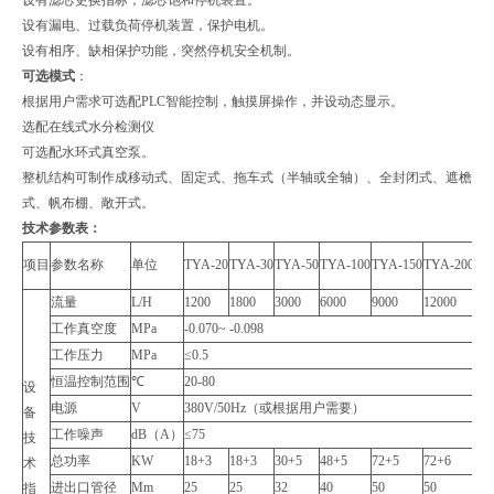
设有漏电、过载负荷停机装置，保护电机。
设有相序、缺相保护功能，突然停机安全机制。
可选模式
：
根据用户需求可选配PLC智能控制，触摸屏操作，并设动态显示。
选配在线式水分检测仪
可选配水环式真空泵。
整机结构可制作成移动式、固定式、拖车式（半轴或全轴）、全封闭式、遮檐
式、帆布棚、敞开式。
技术参数表：
项目
参数名称
单位
TYA-20
TYA-30
TYA-50
TYA-100
TYA-150
TYA-200
TY
流量
L/H
1200
1800
3000
6000
9000
12000
18
工作真空度
MPa
-0.070~ -0.098
工作压力
MPa
≤0.5
恒温控制范围
℃
20-80
设
电源
V
380V/50Hz（或根据用户需要）
备
工作噪声
dB（A）
≤75
技
总功率
KW
18+3
18+3
30+5
48+5
72+5
72+6
96
术
进出口管径
Mm
25
25
32
40
50
50
65
指