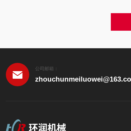
公司邮箱：
zhouchunmeiluowei@163.c