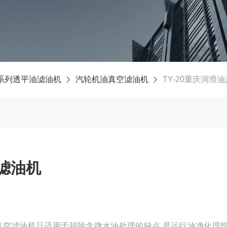
Y系列透平油滤油机
汽轮机油真空滤油机
TY-20重庆润滑
空滤油机
般真空滤油机只适用于脱除含微水油处理的缺点,是运行油净化理