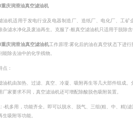
-20重庆润滑油真空滤油机
滤油机适用于发电行业及电器制造厂、造纸厂、电化厂、工矿企
除杂滤水净化及废油再生。克服了-般真空滤油机只适用于脱除
-20重庆润滑油真空滤油机
工作原理:雾化后的油在真空状态下进
剂能除去油中的化学残物。
特点：
滤油机由加热、过滤、真空、冷凝、吸附再生等几大部件组成。
用厂家要求不同，真空滤油机还可增配除酸脱色吸附装置。
1: -机多用，功能齐全。即可以脱水、脱气、三组(粗、中、精
再生吸附等功能。