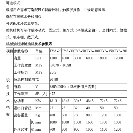
可选模式：
根据用户需求可选配PLC智能控制，触摸屏操作，并设动态显示。
选配在线式水分检测仪
可选配水环式真空泵。
整机结构可制作成移动式、固定式、拖车式（半轴或全轴）、全封闭式、遮檐
式、帆布棚、敞开式。
机械油过滤滤油机
技术参数表
项目
参数名称
单位
TYA-20
TYA-30
TYA-50
TYA-100
TYA-150
TYA-200
TY
流量
L/H
1200
1800
3000
6000
9000
12000
18
工作真空度
MPa
-0.070~ -0.098
工作压力
MPa
≤0.5
恒温控制范围
℃
20-80
设
电源
V
380V/50Hz（或根据用户需要）
备
技
工作噪声
dB（A）
≤75
术
总功率
KW
18+3
18+3
30+5
48+5
72+5
72+6
96
指
进出口管径
Mm
25
25
32
40
50
50
65
标
设备重量
Kg
480
580
750
900
1200
1300
15
长
mm
1000
1000
1300
1600
1700
1800
20
外形尺寸
宽
mm
700
800
900
1000
1100
1200
14