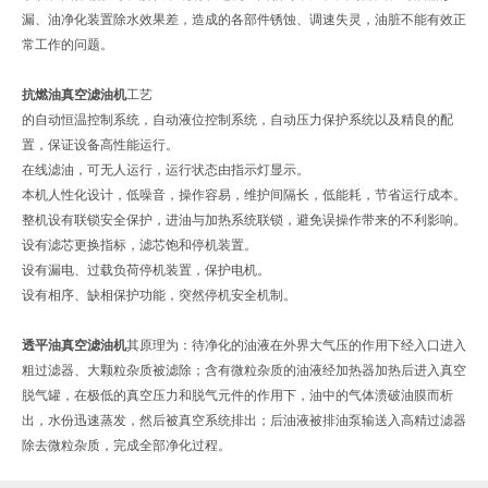
漏、油净化装置除水效果差，造成的各部件锈蚀、调速失灵，油脏不能有效正
常工作的问题。
抗燃油真空滤油机
工艺
的自动恒温控制系统，自动液位控制系统，自动压力保护系统以及精良的配
置，保证设备高性能运行。
在线滤油，可无人运行，运行状态由指示灯显示。
本机人性化设计，低噪音，操作容易，维护间隔长，低能耗，节省运行成本。
整机设有联锁安全保护，进油与加热系统联锁，避免误操作带来的不利影响。
设有滤芯更换指标，滤芯饱和停机装置。
设有漏电、过载负荷停机装置，保护电机。
设有相序、缺相保护功能，突然停机安全机制。
透平油真空滤油机
其原理为：待净化的油液在外界大气压的作用下经入口进入
粗过滤器、大颗粒杂质被滤除；含有微粒杂质的油液经加热器加热后进入真空
脱气罐，在极低的真空压力和脱气元件的作用下，油中的气体溃破油膜而析
出，水份迅速蒸发，然后被真空系统排出；后油液被排油泵输送入高精过滤器
除去微粒杂质，完成全部净化过程。