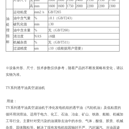
高
mm
1600
1600
1750
2000
2200
2200
2300
运动粘度
mm2 /s
GB/T265
油中含气量
%
≤0.1（GB/T243）
油
破乳化值
min
≤30
处
理
油中含水量
%
无（GB/T260）
指
清洁度
NAS
≤6级
标
机械杂质
%
无（GB/T511）
过滤精度
um
≤10（或根据用户需要）
※设备外形、尺寸、技术参数仅供参考，随着产品的不断发展略有变化，请以
实物为准。
TY系列透平油真空滤油机
用途：
TY系列透平油真空滤油机于净化发电机组的透平油（汽轮机油）及低粘度的
循环用润滑油。适用于电力、化工、石油、冶金、矿山、铁路、船舶、机械加
工等行业。主要针对受污染的油液除去油中的水份、气体，酸值、胶质、机械
杂质、固体颗粒等。解决了现有发电机组因轴封不严、汽封漏汽、冷油器渗