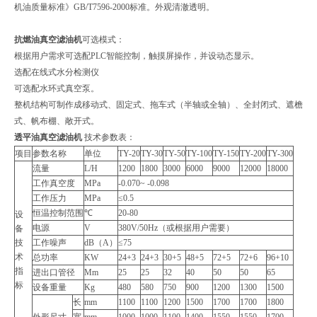
机油质量标准》GB/T7596-2000标准。外观清澈透明。
抗燃油真空滤油机
可选模式：
根据用户需求可选配PLC智能控制，触摸屏操作，并设动态显示。
选配在线式水分检测仪
可选配水环式真空泵。
整机结构可制作成移动式、固定式、拖车式（半轴或全轴）、全封闭式、遮檐
式、帆布棚、敞开式。
透平油真空滤油机
技术参数表：
项目
参数名称
单位
TY-20
TY-30
TY-50
TY-100
TY-150
TY-200
TY-300
流量
L/H
1200
1800
3000
6000
9000
12000
18000
工作真空度
MPa
-0.070~ -0.098
工作压力
MPa
≤0.5
恒温控制范围
℃
20-80
设
电源
V
380V/50Hz（或根据用户需要）
备
技
工作噪声
dB（A）
≤75
术
总功率
KW
24+3
24+3
30+5
48+5
72+5
72+6
96+10
指
进出口管径
Mm
25
25
32
40
50
50
65
标
设备重量
Kg
480
580
750
900
1200
1300
1500
长
mm
1100
1100
1200
1500
1700
1700
1800
外形尺寸
宽
mm
1000
1000
1100
1400
1550
1550
1700