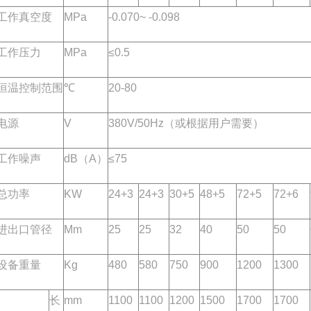
工作真空度
MPa
-0.070~ -0.098
工作压力
MPa
≤0.5
恒温控制范围
℃
20-80
电源
V
380V/50Hz（或根据用户需要）
工作噪声
dB（A）
≤75
总功率
KW
24+3
24+3
30+5
48+5
72+5
72+6
进出口管径
Mm
25
25
32
40
50
50
设备重量
Kg
480
580
750
900
1200
1300
长
mm
1100
1100
1200
1500
1700
1700