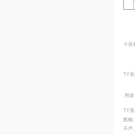
※设
TY
用途
TY
船舶
不严