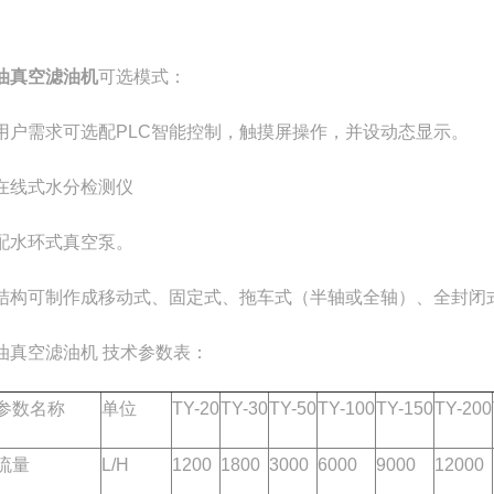
油真空滤油机
可选模式：
用户需求可选配PLC智能控制，触摸屏操作，并设动态显示。
在线式水分检测仪
配水环式真空泵。
结构可制作成移动式、固定式、拖车式（半轴或全轴）、全封闭
油真空滤油机 技术参数表：
参数名称
单位
TY-20
TY-30
TY-50
TY-100
TY-150
TY-200
流量
L/H
1200
1800
3000
6000
9000
12000