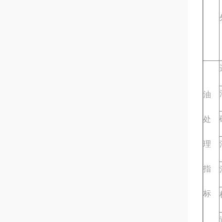
油
处
理
指
标