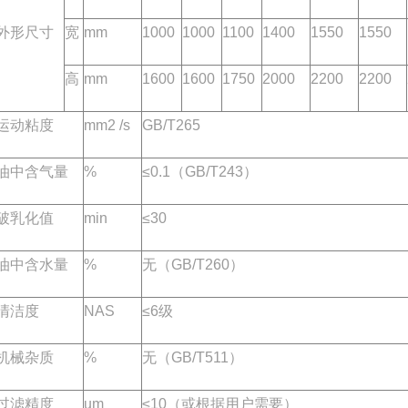
外形尺寸
宽
mm
1000
1000
1100
1400
1550
1550
高
mm
1600
1600
1750
2000
2200
2200
运动粘度
mm2 /s
GB/T265
油中含气量
%
≤0.1（GB/T243）
破乳化值
min
≤30
油中含水量
%
无（GB/T260）
清洁度
NAS
≤6级
机械杂质
%
无（GB/T511）
过滤精度
um
≤10（或根据用户需要）