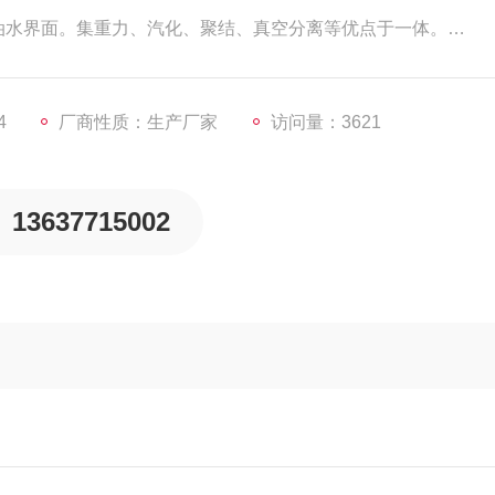
油水界面。集重力、汽化、聚结、真空分离等优点于一体。
滤材可除去油中细微颗粒。
4
厂商性质：生产厂家
访问量：3621
13637715002