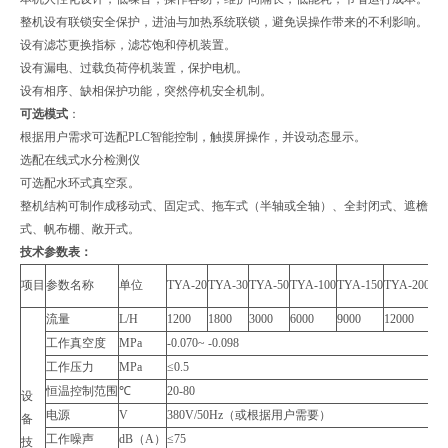
整机设有联锁安全保护，进油与加热系统联锁，避免误操作带来的不利影响。
设有滤芯更换指标，滤芯饱和停机装置。
设有漏电、过载负荷停机装置，保护电机。
设有相序、缺相保护功能，突然停机安全机制。
可选模式
：
根据用户需求可选配PLC智能控制，触摸屏操作，并设动态显示。
选配在线式水分检测仪
可选配水环式真空泵。
整机结构可制作成移动式、固定式、拖车式（半轴或全轴）、全封闭式、遮檐
式、帆布棚、敞开式。
技术参数表：
项目
参数名称
单位
TYA-20
TYA-30
TYA-50
TYA-100
TYA-150
TYA-200
TY
流量
L/H
1200
1800
3000
6000
9000
12000
18
工作真空度
MPa
-0.070~ -0.098
工作压力
MPa
≤0.5
恒温控制范围
℃
20-80
设
电源
V
380V/50Hz（或根据用户需要）
备
工作噪声
dB（A）
≤75
技