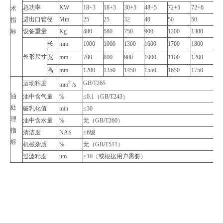
总功率
KW
18+3
18+3
30+5
48+5
72+5
72+6
96
术
进出口管径
Mm
25
25
32
40
50
50
65
指
标
设备重量
Kg
480
580
750
900
1200
1300
15
长
mm
1000
1000
1300
1600
1700
1800
20
外形尺寸
宽
mm
700
800
900
1000
1100
1200
14
高
mm
1200
1350
1450
1550
1650
1750
19
运动粘度
2
GB/T265
mm
/s
油
油中含气量
%
≤0.1（GB/T243）
处
破乳化值
min
≤30
理
油中含水量
%
无（GB/T260）
指
清洁度
NAS
≤6级
标
机械杂质
%
无（GB/T511）
过滤精度
um
≤10（或根据用户需要）