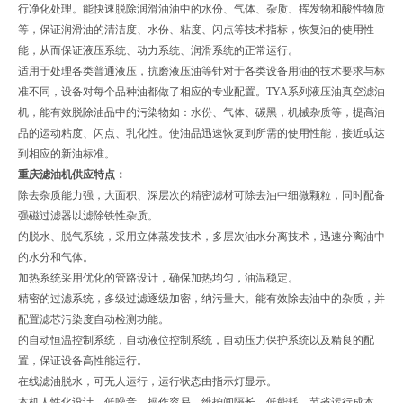
行净化处理。能快速脱除润滑油油中的水份、气体、杂质、挥发物和酸性物质
等，保证润滑油的清洁度、水份、粘度、闪点等技术指标，恢复油的使用性
能，从而保证液压系统、动力系统、润滑系统的正常运行。
适用于处理各类普通液压，抗磨液压油等针对于各类设备用油的技术要求与标
准不同，设备对每个品种油都做了相应的专业配置。TYA系列液压油真空滤油
机，能有效脱除油品中的污染物如：水份、气体、碳黑，机械杂质等，提高油
品的运动粘度、闪点、乳化性。使油品迅速恢复到所需的使用性能，接近或达
到相应的新油标准。
重庆滤油机供应
特点：
除去杂质能力强，大面积、深层次的精密滤材可除去油中细微颗粒，同时配备
强磁过滤器以滤除铁性杂质。
的脱水、脱气系统，采用立体蒸发技术，多层次油水分离技术，迅速分离油中
的水分和气体。
加热系统采用优化的管路设计，确保加热均匀，油温稳定。
精密的过滤系统，多级过滤逐级加密，纳污量大。能有效除去油中的杂质，并
配置滤芯污染度自动检测功能。
的自动恒温控制系统，自动液位控制系统，自动压力保护系统以及精良的配
置，保证设备高性能运行。
在线滤油脱水，可无人运行，运行状态由指示灯显示。
本机人性化设计，低噪音，操作容易，维护间隔长，低能耗，节省运行成本。