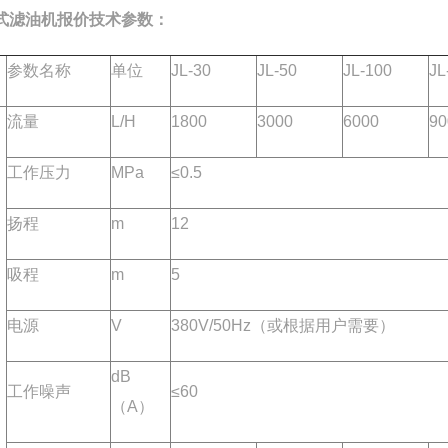
式滤油机报价
技术参数：
参数名称
单位
JL-30
JL-50
JL-100
JL
流量
L/H
1800
3000
6000
90
工作压力
MPa
≤0.5
扬程
m
12
吸程
m
5
电源
V
380V/50Hz（或根据用户需要）
dB
工作噪声
≤60
（A）