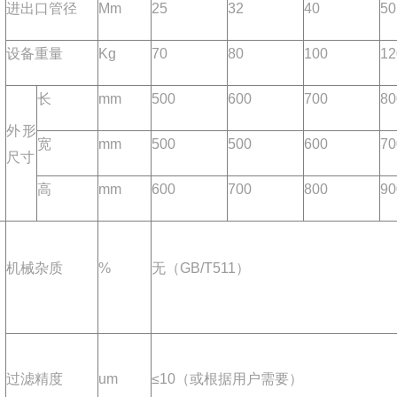
进出口管径
Mm
25
32
40
50
设备重量
Kg
70
80
100
12
长
mm
500
600
700
80
外形
宽
mm
500
500
600
70
尺寸
高
mm
600
700
800
90
机械杂质
%
无（GB/T511）
过滤精度
um
≤10（或根据用户需要）