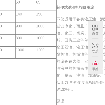
50
65
轻便式滤油机报价
用途：
0
140
150
不仅适用于各类液压油、润
0
900
1000
过滤净化，而且广泛用于电
油、化工、煤炭、铁路、机
微信
0
800
1000
舶、国防工业等单位。对透
变压器油、液压油、压缩机
0
1000
1200
联系
燃机油、机械油等中低粘度
的设备在大修、安装期间对
油液中的机械杂质微粒进行
顶部
化、脱杂、注油、加油等。
低压力冲洗清洁油系统管路
过滤净化。
原理：