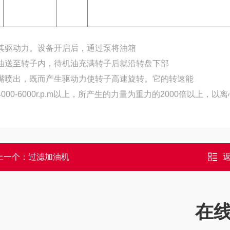
其驱动力。设备开启后，通过泵将油箱
油送至转子内，待机油充满转子后就沿转盘下部
嘴喷出，既而产生驱动力使转子高速旋转。它的转速能
4000-6000r.p.m以上，所产生的力量为重力的2000倍以
上一个：
过滤加油机
在