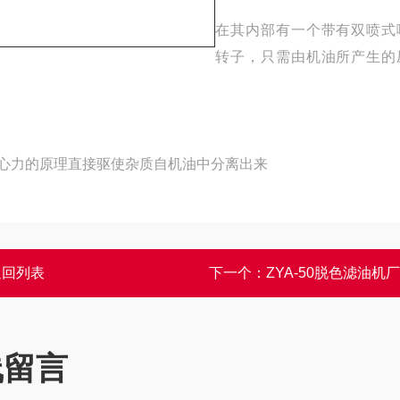
在其内部有一个带有双喷式
转子，只需由机油所产生的
上，以离心力的原理直接驱使杂质自机油中分离出来
返回列表
下一个：
ZYA-50脱色滤油机
线留言