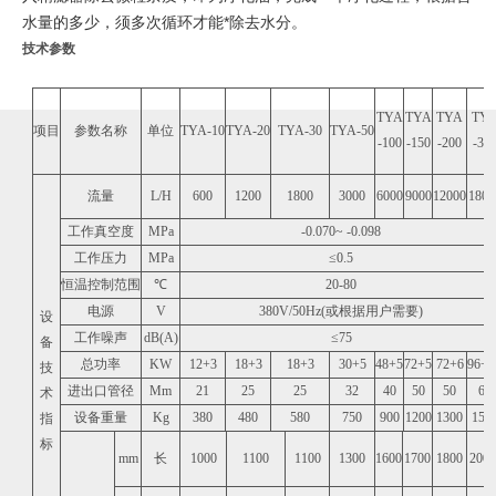
水量的多少，须多次循环才能*除去水分。
技术参数
TYA
TYA
TYA
TY
项目
参数名称
单位
TYA-10
TYA-20
TYA-30
TYA-50
-100
-150
-200
-30
流量
L/H
600
1200
1800
3000
6000
9000
12000
1800
工作真空度
MPa
-0.070~ -0.098
工作压力
MPa
≤
0.5
恒温控制范围
℃
20-80
电源
V
380V/50Hz(
或根据用户需要
)
设
工作噪声
dB(A)
≤
75
备
总功率
KW
12+3
18+3
18+3
30+5
48+5
72+5
72+6
96+1
技
进出口管径
Mm
21
25
25
32
40
50
50
65
术
设备重量
Kg
380
480
580
750
900
1200
1300
150
指
标
mm
长
1000
1100
1100
1300
1600
1700
1800
2000