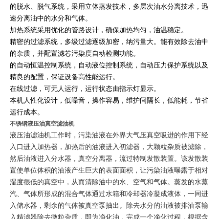
的脱水、脱气系统，采用立体蒸发技术，多层次油水分离技术，迅
速分离油中的水分和气体。
加热系统采用优化的管路设计，确保加热均匀，油温稳定。
精密的过滤系统，多级过滤逐级加密，纳污量大。能有效除去油中
的杂质，并配置滤芯污染度自动检测功能。
的自动恒温控制系统，自动液位控制系统，自动压力保护系统以及
精良的配置，保证设备高性能运行。
在线过滤，可无人运行，运行状态由指示灯显示。
本机人性化设计，低噪音，操作容易，维护间隔长，低能耗，节省
运行成本。
不锈钢液压油真空滤油机
液压油滤油机工作时，污染油液在外界大气压真空吸进的作用下经
入口进入加热器，加热后的油液进入初滤器，大颗粒杂质被滤除，
然后油液进入分水器，真空分离器，流过特制发散装置。该发散装
置使单位体积的油液产生巨大的表面面积，让污染油液曝露于相对
湿度很低的真空中，从而清除油中的水、空气和气体。蒸发的水蒸
汽、气体所形成的混合气体通过水箱和冷却器冷凝成液体，一同进
入储水器，剩余的气体被真空泵抽出。除去水分的油液被排油泵输
入精滤器除去微粒杂质，即为净化油，完成一个净化过程，根据含