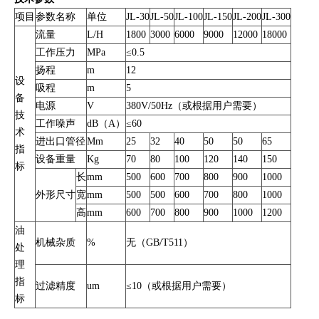
项目
参数名称
单位
JL-30
JL-50
JL-100
JL-150
JL-200
JL-300
流量
L/H
1800
3000
6000
9000
12000
18000
工作压力
MPa
≤0.5
扬程
m
12
设
吸程
m
5
备
电源
V
380V/50Hz（或根据用户需要）
技
工作噪声
dB（A）
≤60
术
进出口管径
Mm
25
32
40
50
50
65
指
设备重量
Kg
70
80
100
120
140
150
标
长
mm
500
600
700
800
900
1000
外形尺寸
宽
mm
500
500
600
700
800
1000
高
mm
600
700
800
900
1000
1200
油
机械杂质
%
无（GB/T511）
处
理
指
过滤精度
um
≤10（或根据用户需要）
标