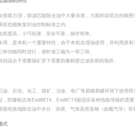
型滤油机
特性
杂质能力强，除滤芯能除去油中大量杂质，大面积深层次的精密
系统也能恢复到油控制标准之内。
化程度高，小巧轻便，安全可靠，操作简单。
多用，是本机一个重要特性，由于本机在现场使用，并利用原有
三种功能同时进行，省时省工确为一举三得。
特别适合于需要煤矿井下需要防爆精密过滤杂质的场所。
石油、石化、化工、煤矿、冶金、电厂等易燃易爆环境下使用而
型，防爆标志有ExdⅡBT4、ExdⅡCT4能适应各种危险等级
置能有效地除去油中水分、杂质、气体及挥发物（如氨气等）等
模式