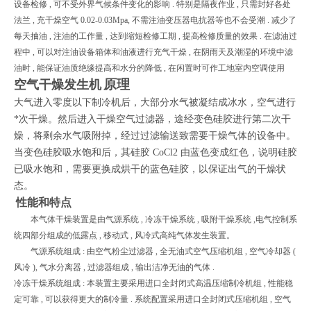
设备检修 , 可不受外界气候条件变化的影响 . 特别是隔夜作业 , 只需封好各处
法兰 , 充干燥空气 0.02-0.03Mpa, 不需注油变压器电抗器等也不会受潮 . 减少了
每天抽油 , 注油的工作量 , 达到缩短检修工期 , 提高检修质量的效果 . 在滤油过
程中 , 可以对注油设备箱体和油液进行充气干燥 , 在阴雨天及潮湿的环境中滤
油时 , 能保证油质绝缘提高和水分的降低 , 在闲置时可作工地室内空调使用
原理
空气干燥发生机
大气进入零度以下制冷机后，大部分水气被凝结成冰水，空气进行
*次干燥。然后进入干燥空气过滤器，途经变色硅胶进行第二次干
燥，将剩余水气吸附掉，经过过滤输送致需要干燥气体的设备中。
当变色硅胶吸水饱和后，其硅胶 CoCl2 由蓝色变成红色，说明硅胶
已吸水饱和，需要更换成烘干的蓝色硅胶，以保证出气的干燥状
态。
性能和特点
本气体干燥装置是由气源系统 , 冷冻干燥系统 , 吸附干燥系统 ,电气控制系
统四部分组成的低露点 , 移动式 , 风冷式高纯气体发生装置。
气源系统组成 : 由空气粉尘过滤器 , 全无油式空气压缩机组 , 空气冷却器 (
风冷 ), 气水分离器 , 过滤器组成 , 输出洁净无油的气体 .
冷冻干燥系统组成 : 本装置主要采用进口全封闭式高温压缩制冷机组 , 性能稳
定可靠 , 可以获得更大的制冷量 . 系统配置采用进口全封闭式压缩机组 , 空气