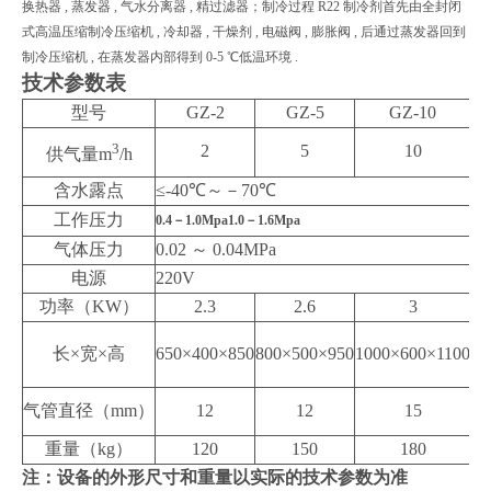
换热器 , 蒸发器 , 气水分离器 , 精过滤器；制冷过程 R22 制冷剂首先由全封闭
式高温压缩制冷压缩机 , 冷却器 , 干燥剂 , 电磁阀 , 膨胀阀 , 后通过蒸发器回到
制冷压缩机 , 在蒸发器内部得到 0-5 ℃低温环境 .
技术参数表
型号
GZ-2
GZ-5
GZ-10
3
2
5
10
供气量m
/h
含水露点
≤-40℃～－70℃
工作压力
0.4
－1.0Mpa1.0－1.6Mpa
气体压力
0.02
～ 0.04MPa
电源
220V
功率（KW）
2.3
2.6
3
长×宽×高
650
×400×850
800
×500×950
1000
×600×1100
12
气管直径（mm）
12
12
15
重量（kg）
120
15
0
18
0
注：设备的外形尺寸和重量以实际的技术参数为准