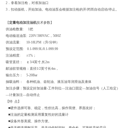
2．拿着加注枪，对准加油口
3．扣动扳机，开始加油。电动油泵会根据加注枪的开/闭而自动启动/停止。
【
定量电动加注油机
技术参数】
供油枪数量: 1把
电动输送油泵: 220V/380VAC，50HZ
供油流量: 10-18LPM（升/分钟）
预设定范围: 0.1-999.9L/0.1-999.99
注油精度: ±1%；
吸管直径： ￠3/4英寸,长2m
邮油软管规格：直径1/2英寸长4m，
输出压力： 5-20Bar
抽吸油料： 各种机油、齿轮油、液压油等润滑油及液体
加注步骤：预设定好加油量-工件到位―注油口固定―加油信号（人工给定）
―计量加注―自动停止
【特 点】
■硬件选择可靠、稳定，性价比高，操作简便、界面友好；
■注油的定量检测采用重复性好的流量计
■设备外形美观、操作方便。
■开关阀选用耐压高、开关动作时间短、寿命长、可靠性高的产品。