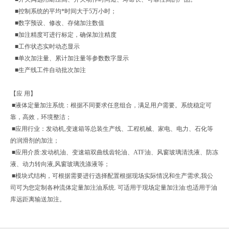
■控制系统的平均*时间大于5万小时；
■数字预设、修改、存储加注数值
■加注精度可进行标定，确保加注精度
■工作状态实时动态显示
■单次加注量、累计加注量等参数数字显示
■生产线工件自动批次加注
【应 用】
■液体定量加注系统：根据不同要求任意组合，满足用户需要。系统稳定可
靠，高效，环境整洁；
■应用行业：发动机,变速箱等总装生产线、工程机械、家电、电力、石化等
的润滑剂的加注；
■应用介质:发动机油、变速箱双曲线齿轮油、ATF油、风窗玻璃清洗液、防冻
液、动力转向液,风窗玻璃洗涤液等；
■模块式结构，可根据需要进行选择配置根据现场实际情况和生产需求,我公
司可为您定制各种流体定量加注油系统. 可适用于现场定量加注油:也适用于油
库远距离输送加注。