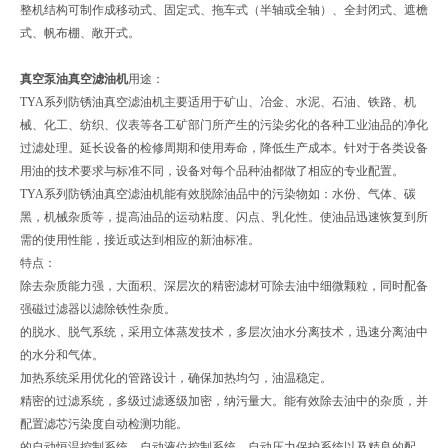
整机结构可制作成移动式、固定式、拖车式（半轴或全轴）、全封闭式、遮檐
式、帆布棚、敞开式。
真空泵油真空滤油机
用途：
TYA系列防锈油真空滤油机主要适用于矿山、冶金、水泥、石油、铁路、机
械、化工、纺织、仪表等各工矿部门所产生的污染劣化的各种工业油品的净化
过滤处理。延长设备的检修周期和使用寿命，降低生产成本。针对于各类设备
用油的技术要求与标准不同，设备对每个品种油都做了相应的专业配置。
TYA系列防锈油真空滤油机能有效脱除油品中的污染物如：水份、气体、碳
黑，机械杂质等，提高油品的运动粘度、闪点、乳化性。使油品迅速恢复到所
需的使用性能，接近或达到相应的新油标准。
特点：
除去杂质能力强，大面积、深层次的精密滤材可除去油中细微颗粒，同时配备
强磁过滤器以滤除铁性杂质。
的脱水、脱气系统，采用立体蒸发技术，多层次油水分离技术，迅速分离油中
的水分和气体。
加热系统采用优化的管路设计，确保加热均匀，油温稳定。
精密的过滤系统，多级过滤逐级加密，纳污量大。能有效除去油中的杂质，并
配置滤芯污染度自动检测功能。
的自动恒温控制系统，自动液位控制系统，自动压力保护系统以及精良的配