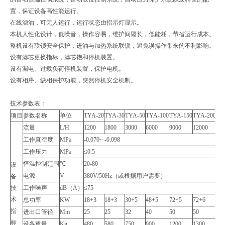
置，保证设备高性能运行。
在线滤油，可无人运行，运行状态由指示灯显示。
本机人性化设计，低噪音，操作容易，维护间隔长，低能耗，节省运行成本。
整机设有联锁安全保护，进油与加热系统联锁，避免误操作带来的不利影响。
设有滤芯更换指标，滤芯饱和停机装置。
设有漏电、过载负荷停机装置，保护电机。
设有相序、缺相保护功能，突然停机安全机制。
技术参数表：
项目
参数名称
单位
TYA-20
TYA-30
TYA-50
TYA-100
TYA-150
TYA-200
TY
流量
L/H
1200
1800
3000
6000
9000
12000
18
工作真空度
MPa
-0.070~ -0.098
工作压力
MPa
≤0.5
恒温控制范围
℃
20-80
设
电源
V
380V/50Hz（或根据用户需要）
备
技
工作噪声
dB（A）
≤75
术
总功率
KW
18+3
18+3
30+5
48+5
72+5
72+6
96
指
进出口管径
Mm
25
25
32
40
50
50
65
标
设备重量
Kg
480
580
750
900
1200
1300
15