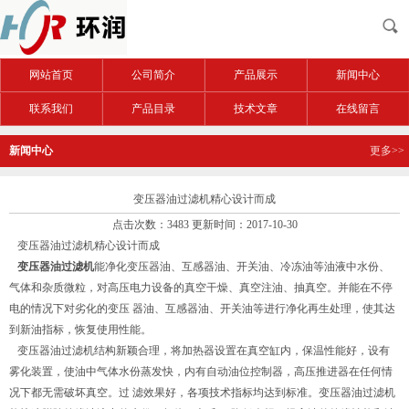
网站首页
公司简介
产品展示
新闻中心
联系我们
产品目录
技术文章
在线留言
新闻中心
更多>>
变压器油过滤机精心设计而成
点击次数：3483 更新时间：2017-10-30
变压器油过滤机精心设计而成
变压器油过滤机
能净化变压器油、互感器油、开关油、冷冻油等油液中水份、
气体和杂质微粒，对高压电力设备的真空干燥、真空注油、抽真空。并能在不停
电的情况下对劣化的变压 器油、互感器油、开关油等进行净化再生处理，使其达
到新油指标，恢复使用性能。
变压器油过滤机结构新颖合理，将加热器设置在真空缸内，保温性能好，设有
雾化装置，使油中气体水份蒸发快，内有自动油位控制器，高压推进器在任何情
况下都无需破坏真空。过 滤效果好，各项技术指标均达到标准。变压器油过滤机