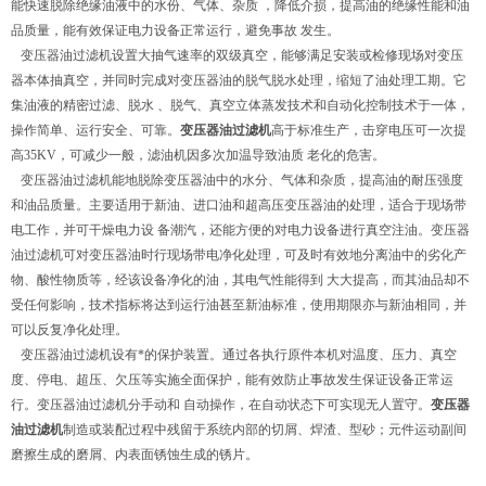
能快速脱除绝缘油液中的水份、气体、杂质 ，降低介损，提高油的绝缘性能和油
品质量，能有效保证电力设备正常运行，避免事故 发生。
变压器油过滤机设置大抽气速率的双级真空，能够满足安装或检修现场对变压
器本体抽真空，并同时完成对变压器油的脱气脱水处理，缩短了油处理工期。它
集油液的精密过滤、脱水 、脱气、真空立体蒸发技术和自动化控制技术于一体，
操作简单、运行安全、可靠。
变压器油过滤机
高于标准生产，击穿电压可一次提
高35KV，可减少一般，滤油机因多次加温导致油质 老化的危害。
变压器油过滤机能地脱除变压器油中的水分、气体和杂质，提高油的耐压强度
和油品质量。主要适用于新油、进口油和超高压变压器油的处理，适合于现场带
电工作，并可干燥电力设 备潮汽，还能方便的对电力设备进行真空注油。变压器
油过滤机可对变压器油时行现场带电净化处理，可及时有效地分离油中的劣化产
物、酸性物质等，经该设备净化的油，其电气性能得到 大大提高，而其油品却不
受任何影响，技术指标将达到运行油甚至新油标准，使用期限亦与新油相同，并
可以反复净化处理。
变压器油过滤机设有*的保护装置。通过各执行原件本机对温度、压力、真空
度、停电、超压、欠压等实施全面保护，能有效防止事故发生保证设备正常运
行。变压器油过滤机分手动和 自动操作，在自动状态下可实现无人置守。
变压器
油过滤机
制造或装配过程中残留于系统内部的切屑、焊渣、型砂；元件运动副间
磨擦生成的磨屑、内表面锈蚀生成的锈片。