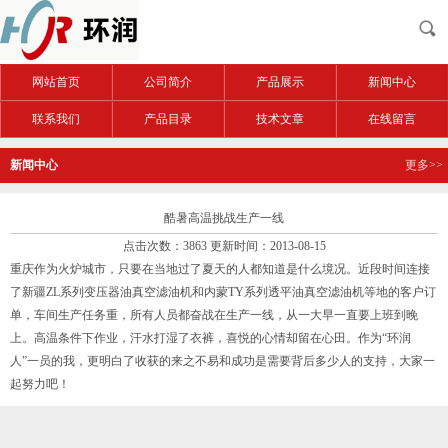
网站首页
公司简介
产品展示
新闻中心
联系我们
产品目录
技术文章
在线留言
新闻中心
更多>>
酷暑高温挑战生产一线
点击次数：3863 更新时间：2013-08-15
重庆作为火炉城市，只要在当地过了夏天的人都知道是什么境况。近段时间连接
了新疆ZL系列变压器油真空滤油机和内蒙TY系列透平油真空滤油机等地的客户订
单，车间生产任务重，所有人员都奋战在生产一线，从一大早一直要上班到晚
上。高温条件下作业，汗水打湿了衣裤，喜悦的心情却留在心田。作为“环润
人”一员的我，更明白了收获的来之不易和成功是需要背后多少人的支持，大家一
起努力吧！