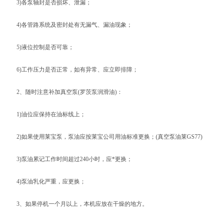
3)各泵轴封是否损坏、泄漏；
4)各管路系统及密封处有无漏气、漏油现象；
5)液位控制是否可靠；
6)工作压力是否正常，如有异常、应立即排障；
2、随时注意补加真空泵(罗茨泵润滑油)：
1)油位应保持在油标线上；
2)如果使用莱宝泵，泵油应按莱宝公司用油标准更换；(真空泵油莱GS77)
3)泵油累记工作时间超过240小时，应*更换；
4)泵油乳化严重，应更换；
3、如果停机一个月以上，本机应放在干燥的地方。