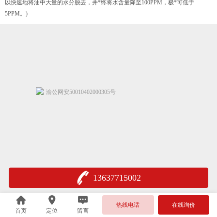
以快速地将油中大量的水分脱去，并*终将水含量降至100PPM，极*可低于
5PPM。)
渝公网安50010402000305号
13637715002
热线电话
在线询价
首页
定位
留言