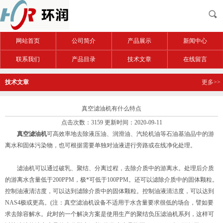
网站首页
公司简介
产品展示
新闻中心
联系我们
产品目录
技术文章
在线留言
技术文章
更多>>
真空滤油机有什么特点
点击次数：3159 更新时间：2020-09-11
真空滤油机
可高效率地去除液压油、润滑油、汽轮机油等石油基油品中的游
离水和固体污染物，也可根据需要单独对油液进行旁路或在线净化处理。
滤油机可以通过破乳、聚结、分离过程，去除介质中的游离水。处理后介质
的游离水含量低于200PPM，极*可低于100PPM。还可以滤除介质中的固体颗粒。
控制油液清洁度，可以达到滤除介质中的固体颗粒。控制油液清洁度，可以达到
NAS4极或更高。(注：真空滤油机设备不适用于水含量要求很低的场合，譬如要
求去除容解水。此时的一个解决方案是使用生产的聚结负压滤油机系列，这样可