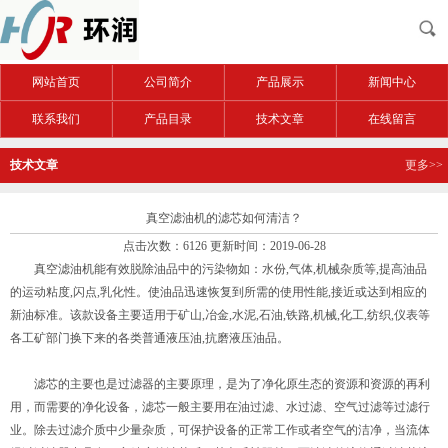
网站首页
公司简介
产品展示
新闻中心
联系我们
产品目录
技术文章
在线留言
技术文章
更多>>
真空滤油机的滤芯如何清洁？
点击次数：6126 更新时间：2019-06-28
真空滤油机能有效脱除油品中的污染物如：水份,气体,机械杂质等,提高油品
的运动粘度,闪点,乳化性。使油品迅速恢复到所需的使用性能,接近或达到相应的
新油标准。该款设备主要适用于矿山,冶金,水泥,石油,铁路,机械,化工,纺织,仪表等
各工矿部门换下来的各类普通液压油,抗磨液压油品。
滤芯的主要也是过滤器的主要原理，是为了净化原生态的资源和资源的再利
用，而需要的净化设备，滤芯一般主要用在油过滤、水过滤、空气过滤等过滤行
业。除去过滤介质中少量杂质，可保护设备的正常工作或者空气的洁净，当流体