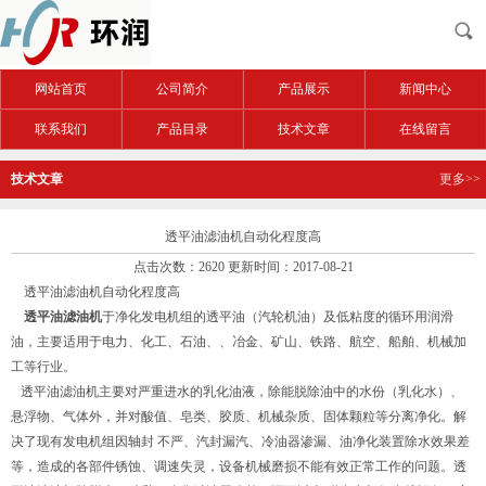
网站首页
公司简介
产品展示
新闻中心
联系我们
产品目录
技术文章
在线留言
技术文章
更多>>
透平油滤油机自动化程度高
点击次数：2620 更新时间：2017-08-21
透平油滤油机自动化程度高
透平油滤油机
于净化发电机组的透平油（汽轮机油）及低粘度的循环用润滑
油，主要适用于电力、化工、石油、、冶金、矿山、铁路、航空、船舶、机械加
工等行业。
透平油滤油机主要对严重进水的乳化油液，除能脱除油中的水份（乳化水）、
悬浮物、气体外，并对酸值、皂类、胶质、机械杂质、固体颗粒等分离净化。解
决了现有发电机组因轴封 不严、汽封漏汽、冷油器渗漏、油净化装置除水效果差
等，造成的各部件锈蚀、调速失灵，设备机械磨损不能有效正常工作的问题。透