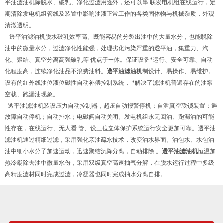
平油滤油机除脱水、破乳、净化过滤用途外，还可以串 联发电机组在线运行，定
期清除发电机组管线及装置中影响油液正常工作的各类固体物与机械杂质，外观
清澈透明。
透平油滤油机脱水破乳效率高。既能容易的分裂出油中的大量水分，也能脱除
油中的微量水分，过滤净化性能强，处理劣化污染严重的透平油，集重力、汽
化、聚结、真空分离高强破乳等 优点于一体。保证设备*运行、安全可靠、自动
化程度高，连续净化油品不浪费油料。
透平油滤油机
制设计、易操作、易维护。
设有的红外线油位液位磁性自动补偿控制系统， *解决了滤油机普遍存在的油泵
空载、跑漏油现象。
透平油滤油机装设压力自动控制器，超压自动报警停机；自泄真空联锁装置；遇
故障自动停机；自动排水；电磁阀自动关闭。发电机组永无回油、跑漏油的可能
性存在，在线运行、无人看 管、设三位立体保护系统运行安全更加可靠。透平油
滤油机通过精细过滤，采用强化亲油疏水技术，改变油水界面。油包水、水包油
油中细小水分子加速运动，迅速聚结沉降分离，自动排除 。
透平油滤油机
恒温加
热冷凝除去油中微量水份，采用双级真空高速抽气分解，在脱水运行过程中多级
高精度滤材同时完成过滤，冷凝器也同时完成抽水分离自排。