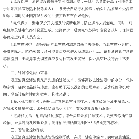
2.温度保护：通过温度传感器实时监测油温，一旦油温异常升高（可能是由
于油泵故障或散热不畅等原因），系统会自动停机降温，确保油品质量不受高温
影响，同时防止因高温引发的油液变质甚至自燃危险。
3.电气保护：漏电保护开关能及时切断电源，防止操作人员触电。同时，对
电机等关键电气部件设置过载、短路保护，避免电气故障引发设备损坏，保障设
备稳定运行和人员安全。
4.真空度保护：维持稳定的真空度对滤油效果至关重要。当真空度不足时，
会影响除水、除杂效果，还可能导致空气进入系统氧化油品。设备通过真空度传
感器监测，出现异常会调整真空泵运行或发出警报，保证真空环境符合工艺要
求。
二、过滤净化能力可靠
液压油真空滤油机采用先进的过滤技术，能够高效去除油液中的水分、气体
和杂质，确保油品的纯净度。这有助于延长设备的使用寿命，减少维修停机时
间，提高设备的性能和效率。具体来说：
1.脱水脱气能力强：采用三维立体真空分离技术，快速破除油液中游离水、
溶解水及微量气体，水分脱除率高达99.9%，有效恢复液压油润滑性。
2.过滤精度高：配置高精度滤芯，结合深层杂质拦截技术，高效去除油中颗
粒物、金属碎屑及胶质杂质，确保油品清洁度达到NAS 6级或更高标准。
三、智能化控制系统
液压油真空滤油机集成智能控制系统，实现一键启停操作，实时监测油温、